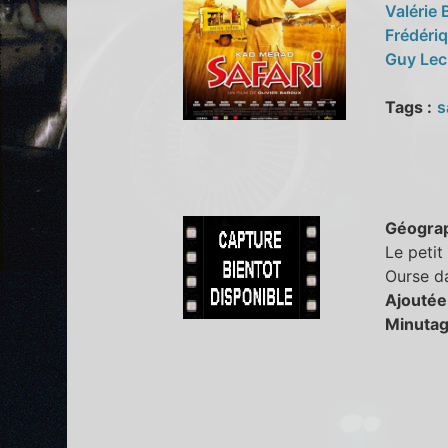
Valérie
Frédéri
Guy Lec
Tags :
s
Géogra
Le petit
Ourse da
Ajoutée
Minutag