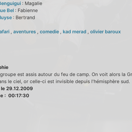
 Benguigui
: Magalie
que Bel
: Fabienne
luyse
: Bertrand
afari
,
aventures
,
comedie
,
kad merad
,
olivier baroux
phie
 groupe est assis autour du feu de camp. On voit alors la G
ns le ciel, or celle-ci est invisible depuis l'hémisphère sud.
 le 29.12.2009
e : 00:17:30