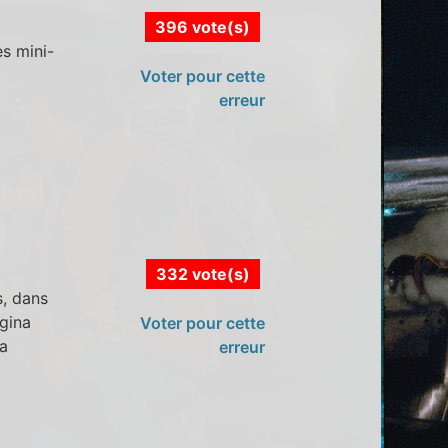
396 vote(s)
es mini-
Voter pour cette
erreur
332 vote(s)
s, dans
egina
Voter pour cette
la
erreur