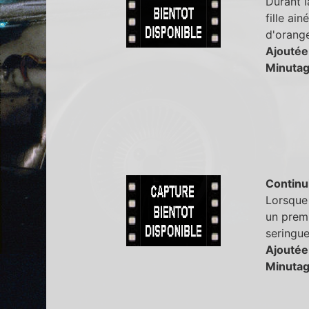
Durant l
fille ai
d'orange
Ajoutée
Minutag
Continu
Lorsque 
un premi
seringue
Ajoutée
Minutag