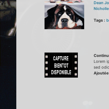
Dean J
Nicholl
Tags :
b
Continu
Lorem ip
sed odi
Ajoutée