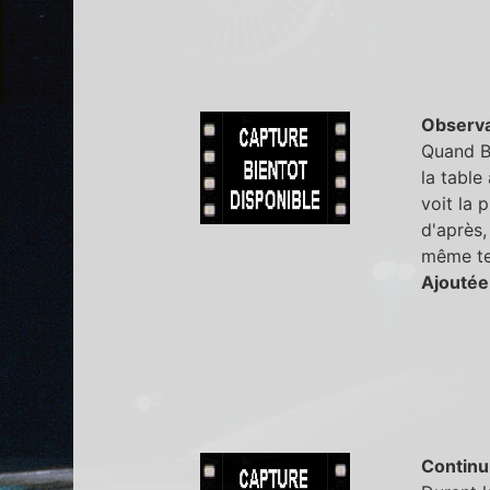
Observa
Quand Be
la table
voit la 
d'après,
même t
Ajoutée
Continu