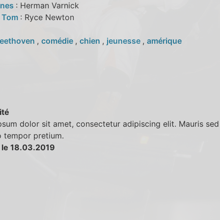
ones
: Herman Varnick
e Tom
: Ryce Newton
eethoven
,
comédie
,
chien
,
jeunesse
,
amérique
ité
sum dolor sit amet, consectetur adipiscing elit. Mauris sed 
o tempor pretium.
 le 18.03.2019