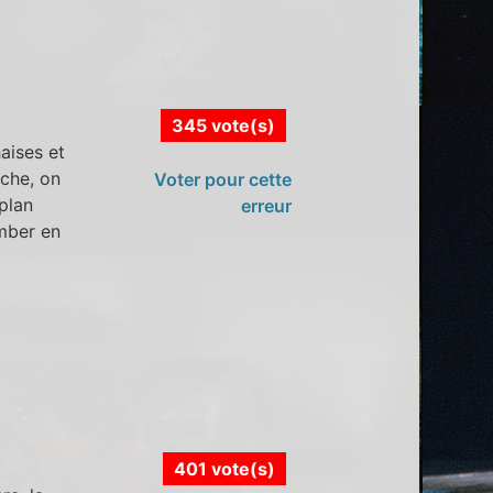
345 vote(s)
aises et
nche, on
Voter pour cette
plan
erreur
omber en
401 vote(s)