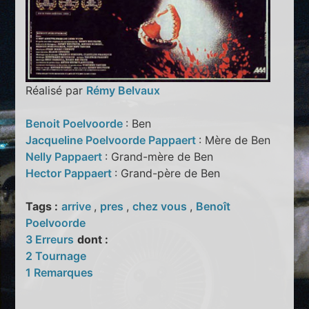
Réalisé par
Rémy Belvaux
Benoit Poelvoorde
: Ben
Jacqueline Poelvoorde Pappaert
: Mère de Ben
Nelly Pappaert
: Grand-mère de Ben
Hector Pappaert
: Grand-père de Ben
Tags :
arrive
,
pres
,
chez vous
,
Benoît
Poelvoorde
3 Erreurs
dont :
2 Tournage
1 Remarques