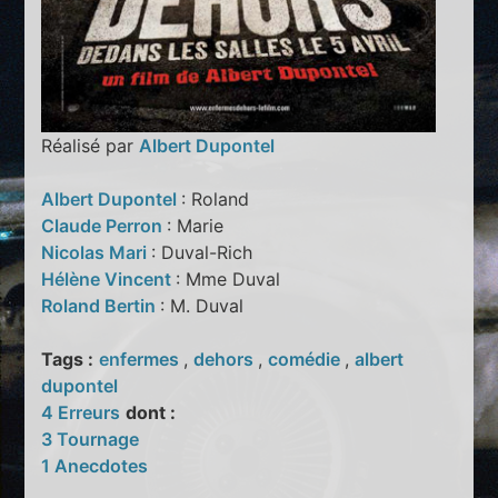
Réalisé par
Albert Dupontel
Albert Dupontel
: Roland
Claude Perron
: Marie
Nicolas Mari
: Duval-Rich
Hélène Vincent
: Mme Duval
Roland Bertin
: M. Duval
Tags :
enfermes
,
dehors
,
comédie
,
albert
dupontel
4 Erreurs
dont :
3 Tournage
1 Anecdotes