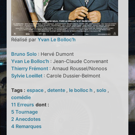
Réalisé par
Yvan Le Bolloc'h
Bruno Solo
: Hervé Dumont
Yvan Le Bolloc'h
: Jean-Claude Convenant
Thierry Frémont
: Arnaud Roussel/Nonoos
Sylvie Loeillet
: Carole Dussier-Belmont
Tags :
espace
,
detente
,
le bolloc h
,
solo
,
comédie
11 Erreurs
dont :
5 Tournage
2 Anecdotes
4 Remarques