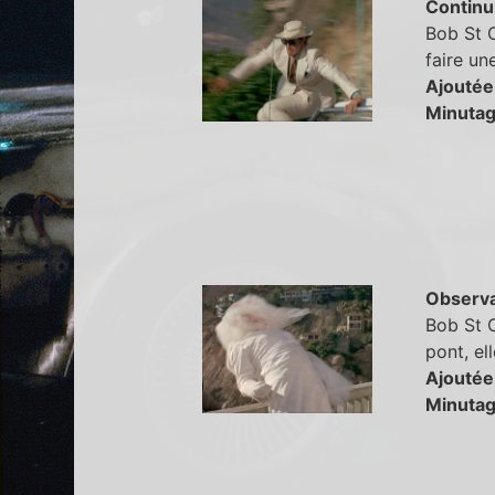
Continu
Bob St C
faire un
Ajoutée
Minutag
Observa
Bob St C
pont, ell
Ajoutée
Minutag