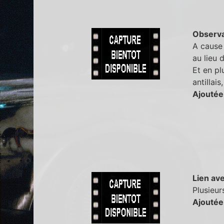
Observa
A cause 
au lieu 
Et en pl
antillai
Ajoutée
Lien ave
Plusieur
Ajoutée