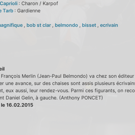
 Caprioli
: Charon / Karpof
e Tarb
: Gardienne
agnifique
,
bob st clar
,
belmondo
,
bisset
,
ecrivain
eil
François Merlin (Jean-Paul Belmondo) va chez son éditeur 
 une avance, sur des chaises sont assis plusieurs écrivain
t, eux aussi, leur rendez-vous. Parmi ces figurants, on reco
nt Daniel Gelin, à gauche. (Anthony PONCET)
 le 16.02.2015