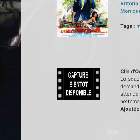
Vittorio
Moniqu
Tags :
m
Clin d'O
Lorsque 
demander
attenden
netteme
Ajoutée