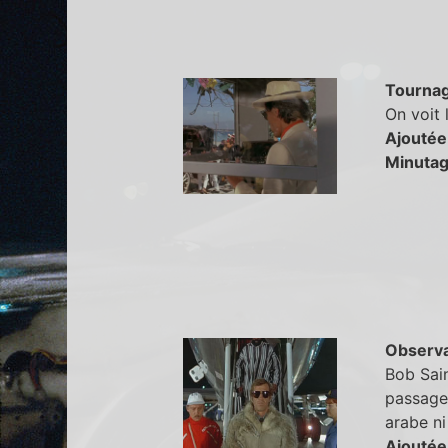
Tourna
On voit 
Ajoutée
Minutag
Observa
Bob Sain
passager
arabe ni
Ajoutée