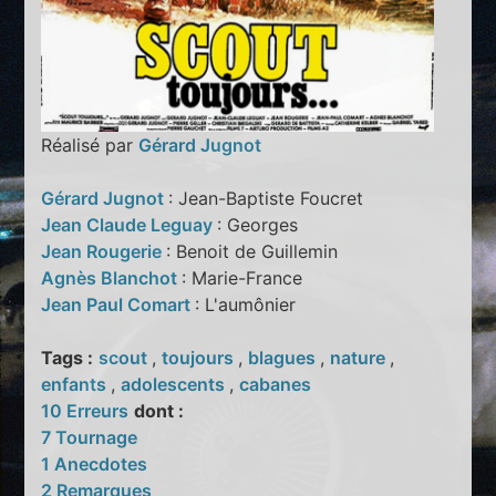
Réalisé par
Gérard Jugnot
Gérard Jugnot
: Jean-Baptiste Foucret
Jean Claude Leguay
: Georges
Jean Rougerie
: Benoit de Guillemin
Agnès Blanchot
: Marie-France
Jean Paul Comart
: L'aumônier
Tags :
scout
,
toujours
,
blagues
,
nature
,
enfants
,
adolescents
,
cabanes
10 Erreurs
dont :
7 Tournage
1 Anecdotes
2 Remarques