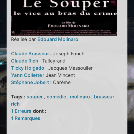
Réalisé par
Edouard Molinaro
Claude Brasseur
: Joseph Fouch
Claude Rich
: Talleyrand
Ticky Holgado
: Jacques Massoulier
Yann Collette
: Jean Vincent
Stéphane Jobert
: Carème
Tags :
souper
,
comédie
,
molinaro
,
brasseur
,
rich
1 Erreurs
dont :
1 Remarques