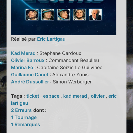
Réalisé par
Eric Lartigau
Kad Merad
: Stéphane Cardoux
Olivier Barroux
: Commandant Beaulieu
Marina Fo
: Capitaine Soizic Le Guilvinec
Guillaume Canet
: Alexandre Yonis
André Dussollier
: Simon Werburger
Tags :
ticket
,
espace
,
kad merad
,
olivier
,
eric
lartigau
2 Erreurs
dont :
1 Tournage
1 Remarques