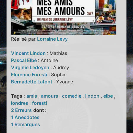
Réalisé par
Lorraine Levy
Vincent Lindon
: Mathias
Pascal Elbé
: Antoine
Virginie Ledoyen
: Audrey
Florence Foresti
: Sophie
Bernadette Lafont
: Yvonne
Tags :
amis
,
amours
,
comedie
,
lindon
,
elbe
,
londres
,
foresti
2 Erreurs
dont :
1 Anecdotes
1 Remarques