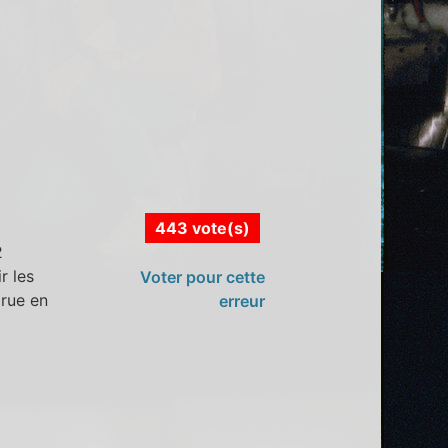
443 vote(s)
2
r les
Voter pour cette
arue en
erreur