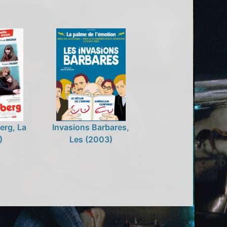
erg, La
Invasions Barbares,
)
Les (2003)