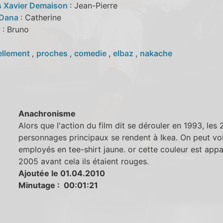
s Xavier Demaison
: Jean-Pierre
 Dana
: Catherine
y
: Bruno
ellement
,
proches
,
comedie
,
elbaz
,
nakache
Anachronisme
Alors que l'action du film dit se dérouler en 1993, les 
personnages principaux se rendent à Ikea. On peut voi
employés en tee-shirt jaune. or cette couleur est app
2005 avant cela ils étaient rouges.
Ajoutée le 01.04.2010
Minutage : 00:01:21