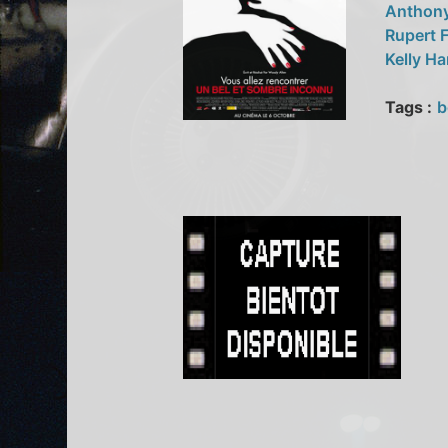
Anthon
Rupert 
Kelly Ha
Tags :
b