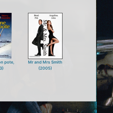
n pote,
Mr and Mrs Smith
3)
(2005)