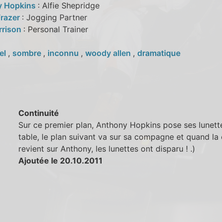
y Hopkins
: Alfie Shepridge
Frazer
: Jogging Partner
rrison
: Personal Trainer
el
,
sombre
,
inconnu
,
woody allen
,
dramatique
Continuité
Sur ce premier plan, Anthony Hopkins pose ses lunette
table, le plan suivant va sur sa compagne et quand l
revient sur Anthony, les lunettes ont disparu ! .)
Ajoutée le 20.10.2011