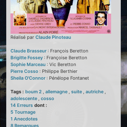
Réalisé par
Claude Pinoteau
Claude Brasseur
: François Beretton
Brigitte Fossey
: Françoise Beretton
Sophie Marceau
: Vic Beretton
Pierre Cosso
: Philippe Berthier
Sheila O'Connor
: Pénélope Fontanet
Tags :
boum 2
,
allemagne
,
suite
,
autriche
,
adolescente
,
cosso
14 Erreurs
dont :
5 Tournage
1 Anecdotes
8 Remarques