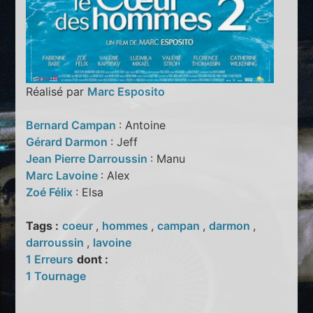
Réalisé par
Marc Esposito
Bernard Campan
: Antoine
Gérard Darmon
: Jeff
Jean Pierre Darroussin
: Manu
Marc Lavoine
: Alex
Zoé Félix
: Elsa
Tags :
coeur
,
hommes
,
campan
,
darmon
,
darroussin
,
lavoine
1 Erreurs
dont :
1 Tournage