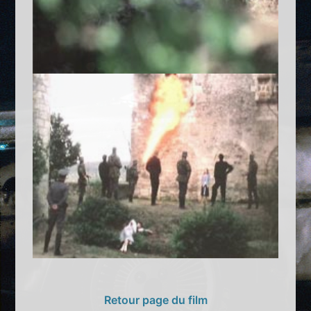
Retour page du film