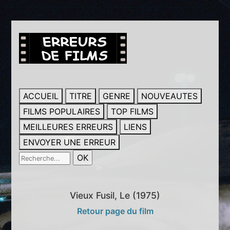
ACCUEIL
TITRE
GENRE
NOUVEAUTES
FILMS POPULAIRES
TOP FILMS
MEILLEURES ERREURS
LIENS
ENVOYER UNE ERREUR
Vieux Fusil, Le (1975)
Retour page du film