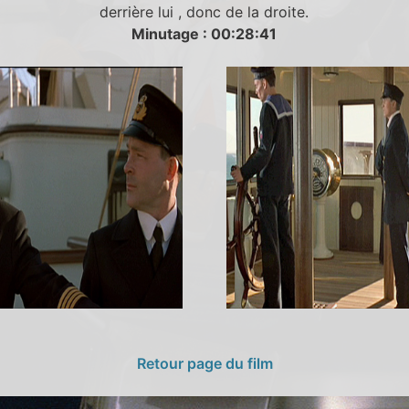
derrière lui , donc de la droite.
Minutage : 00:28:41
Retour page du film