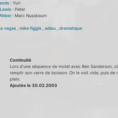
Sands
: Yuri
 Lewis
: Peter
 Weber
: Marc Nussbaum
as vegas
,
mike figgis
,
adieu
,
dramatique
Continuité
Lors d'une séquence de motel avec Ben Sanderson, où
remplir son verre de boisson. On le voit vide, puis de
plein.
Ajoutée le 30.02.2003