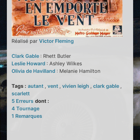
Réalisé par
Victor Fleming
Clark Gable
: Rhett Butler
Leslie Howard
: Ashley Wilkes
Olivia de Havilland
: Melanie Hamilton
Tags :
autant
,
vent
,
vivien leigh
,
clark gable
,
scarlett
5 Erreurs
dont :
4 Tournage
1 Remarques