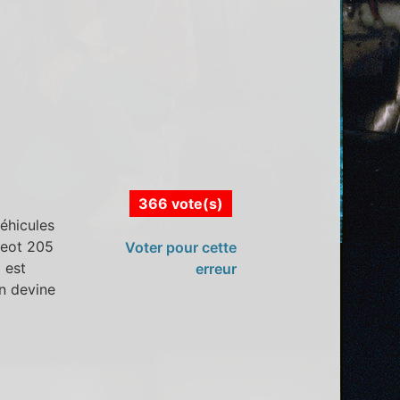
366 vote(s)
véhicules
geot 205
Voter pour cette
 est
erreur
on devine