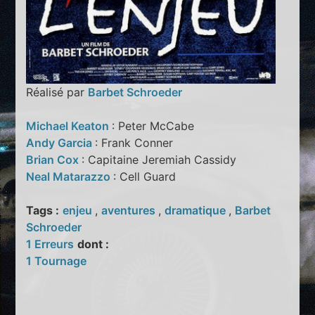
Réalisé par
Barbet Schroeder
Michael Keaton
: Peter McCabe
Andy Garcia
: Frank Conner
Brian Cox
: Capitaine Jeremiah Cassidy
Neal Matarazzo
: Cell Guard
Tags :
enjeu
,
aventures
,
dramatique
,
Barbet
Schroeder
1 Erreurs
dont :
1 Tournage