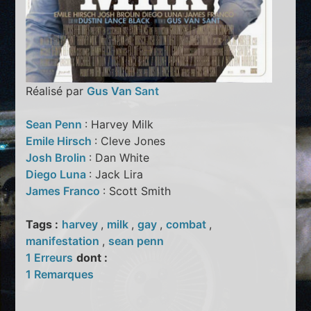
Réalisé par
Gus Van Sant
Sean Penn
: Harvey Milk
Emile Hirsch
: Cleve Jones
Josh Brolin
: Dan White
Diego Luna
: Jack Lira
James Franco
: Scott Smith
Tags :
harvey
,
milk
,
gay
,
combat
,
manifestation
,
sean penn
1 Erreurs
dont :
1 Remarques