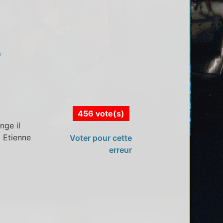
n
456 vote(s)
nge il
t Etienne
Voter pour cette
erreur