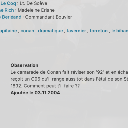
 Le Coq
: Lt. De Scève
ne Rich
: Madeleine Erlane
s Berléand
: Commandant Bouvier
apitaine
,
conan
,
dramatique
,
tavernier
,
torreton
,
le biha
Observation
Le camarade de Conan fait réviser son '92' et en écha
reçoit un C96 qu'il range aussitot dans l'étui de son S
1892. Comment peut t'il faire ??
Ajoutée le 03.11.2004