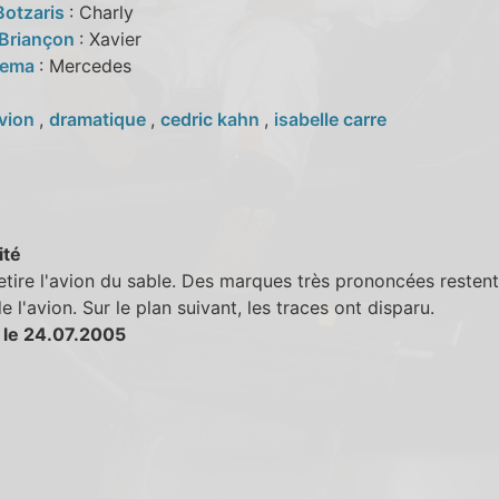
otzaris
: Charly
 Briançon
: Xavier
Djema
: Mercedes
vion
,
dramatique
,
cedric kahn
,
isabelle carre
ité
etire l'avion du sable. Des marques très prononcées restent
de l'avion. Sur le plan suivant, les traces ont disparu.
 le 24.07.2005