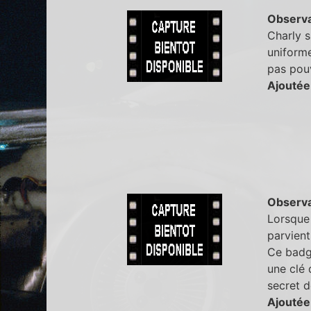
Observa
Charly s
uniforme
pas pouv
Ajoutée
Observa
Lorsque 
parvient
Ce badg
une clé 
secret d
Ajoutée