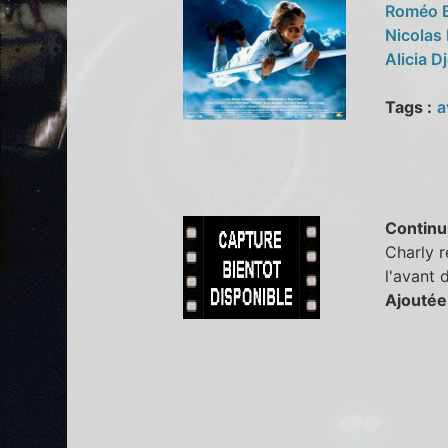
Roméo B
Nicolas
Alicia 
Tags :
a
Continu
Charly r
l'avant 
Ajoutée