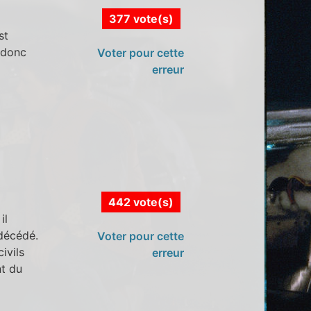
377 vote(s)
st
s donc
Voter pour cette
erreur
442 vote(s)
il
décédé.
Voter pour cette
ivils
erreur
nt du