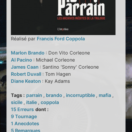
Réalisé par
Francis Ford Coppola
Marlon Brando
: Don Vito Corleone
Al Pacino
: Michael Corleone
James Caan
: Santino 'Sonny' Corleone
Robert Duvall
: Tom Hagen
Diane Keaton
: Kay Adams
Tags :
parrain
,
brando
,
incorruptible
,
mafia
,
sicile
,
italie
,
coppola
15 Erreurs
dont :
9 Tournage
1 Anecdotes
5 Remarques