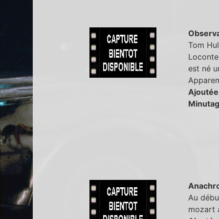
Observa
Tom Hul
Loconte 
est né 
Apparemm
Ajoutée 
Minutag
Anachr
Au début
mozart à