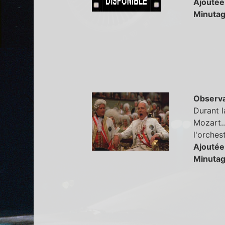
Ajoutée
Minutag
Observa
Durant l
Mozart..
l'orches
Ajoutée
Minutag