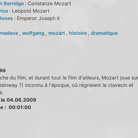
th Berridge
: Constanze Mozart
rice
: Leopold Mozart
 Jones
: Emperor Joseph II
madeus
,
wolfgang
,
mozart
,
histoire
,
dramatique
ité
fiche du film, et durant tout le film d'ailleurs, Mozart joue su
teinway ?) inconnu à l'époque, où régnaient le clavecin et
e.
 le 04.06.2009
e : 00:01:00