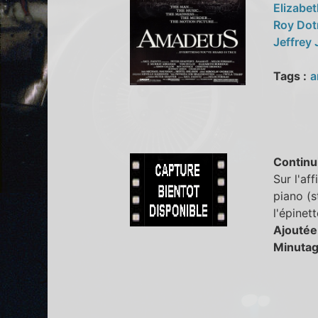
Elizabe
Roy Dot
Jeffrey
Tags :
a
Continu
Sur l'af
piano (s
l'épinett
Ajoutée
Minutag