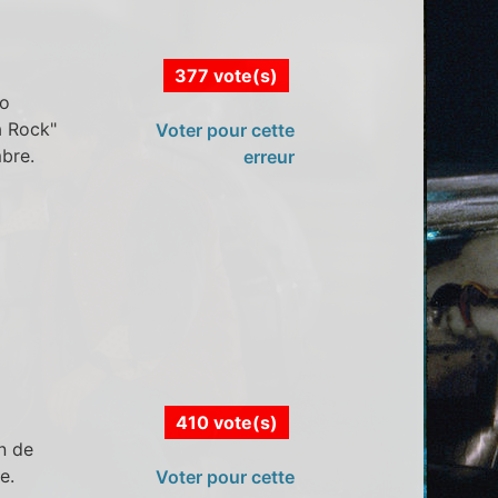
377 vote(s)
lo
a Rock"
Voter pour cette
bre.
erreur
410 vote(s)
n de
e.
Voter pour cette