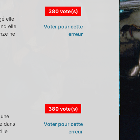
380 vote(s)
é elle
and elle
Voter pour cette
anze ne
erreur
380 vote(s)
 une
le dans
Voter pour cette
d le
erreur