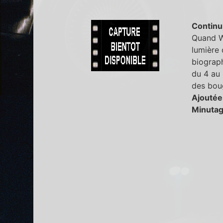
Continu
Quand Wo
lumière 
biograph
du 4 au 
des boug
Ajoutée
Minutag