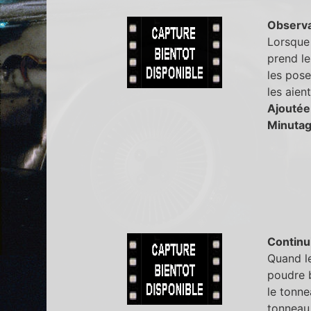
Observa
Lorsque 
prend le
les pose
les aien
Ajoutée
Minutag
Continu
Quand l
poudre b
le tonne
tonneau 