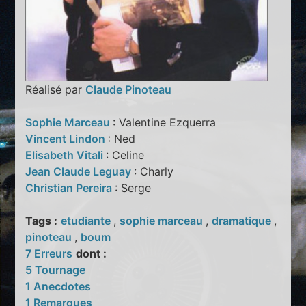
Réalisé par
Claude Pinoteau
Sophie Marceau
: Valentine Ezquerra
Vincent Lindon
: Ned
Elisabeth Vitali
: Celine
Jean Claude Leguay
: Charly
Christian Pereira
: Serge
Tags :
etudiante
,
sophie marceau
,
dramatique
,
pinoteau
,
boum
7 Erreurs
dont :
5 Tournage
1 Anecdotes
1 Remarques