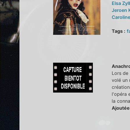
Elsa Zyl
Jeroen 
Caroline
Tags :
f
Anachr
Lors de 
volé un 
création
l'opéra 
la conna
Ajoutée