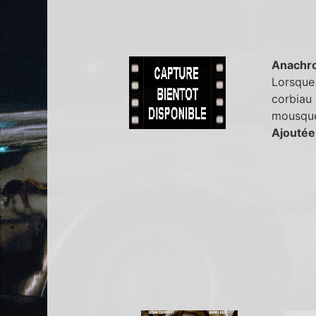
Anachr
Lorsque 
corbiau 
mousquet
Ajoutée