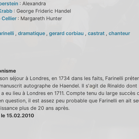
berstein
: Alexandra
Krabb
: George Frideric Handel
 Cellier
: Margareth Hunter
arinelli
,
dramatique
,
gerard corbiau
,
castrat
,
chanteur
onisme
son séjour à Londres, en 1734 dans les faits, Farinelli préte
manuscrit autographe de Haendel. Il s'agit de Rinaldo dont 
 a eu lieu à Londres en 1711. Compte tenu du large succès 
en question, il est assez peu probable que Farinelli en ait s
issance plus de 20 ans après.
 le 15.02.2010