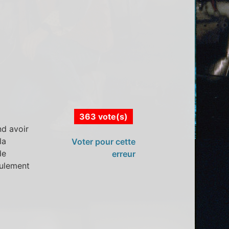
363 vote(s)
nd avoir
la
Voter pour cette
de
erreur
eulement