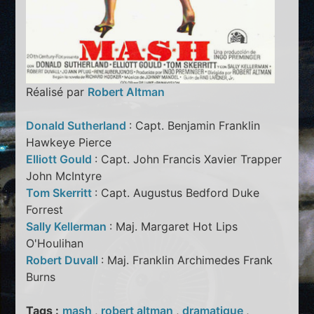
Réalisé par
Robert Altman
Donald Sutherland
: Capt. Benjamin Franklin
Hawkeye Pierce
Elliott Gould
: Capt. John Francis Xavier Trapper
John McIntyre
Tom Skerritt
: Capt. Augustus Bedford Duke
Forrest
Sally Kellerman
: Maj. Margaret Hot Lips
O'Houlihan
Robert Duvall
: Maj. Franklin Archimedes Frank
Burns
Tags :
mash
,
robert altman
,
dramatique
,