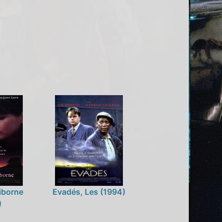
iborne
Evadés, Les (1994)
)