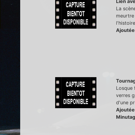
Lien ave
La scène
meurtre 
l'histoi
Ajoutée
Tourna
Losque f
verres g
d'une pr
Ajoutée
Minutag