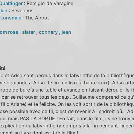
Qualtinger
: Remigio da Varagine
skin
: Severinus
 Lonsdale
: The Abbot
om rose
,
slater
,
connery
,
jean
ité
e et Adso sont perdus dans le labyrinthe de la bibliothèqu
me demande à Adso de lire un livre à haute voix). Adso att
a robe de bure à une table et avance en faisant dérouler le fil
t par se retrouver tous les deux. Guillaume comprend ce qu'
il d'Ariane) et le félicite. On les voit sortir de la bibliothèqu
ose possible avec ce fil, c'est de revenir à l'endroit où... Ad
du, mais PAS LA SORTIE ! En fait, dans le film, ils ne trouve
'explication du labyrinthe (y compris à la fin pendant l'incen
ment au livre dont est tiré le film !