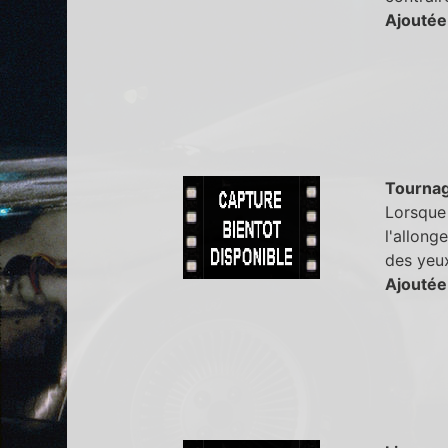
Ajoutée
Tourna
Lorsque 
l'allong
des yeu
Ajoutée