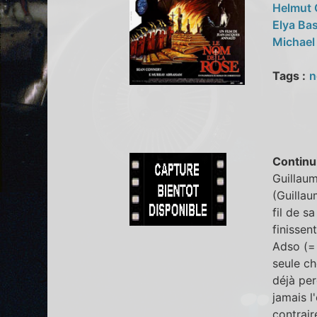
Helmut 
Elya Ba
Michael
Tags :
n
Continu
Guillaum
(Guillau
fil de s
finissen
Adso (= f
seule ch
déjà per
jamais l
contraire