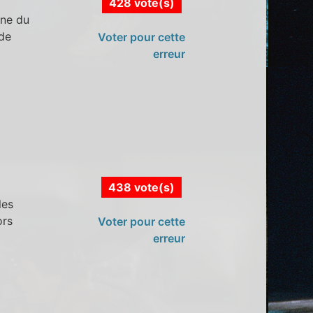
428 vote(s)
ène du
 de
Voter pour cette
erreur
438 vote(s)
les
ors
Voter pour cette
erreur