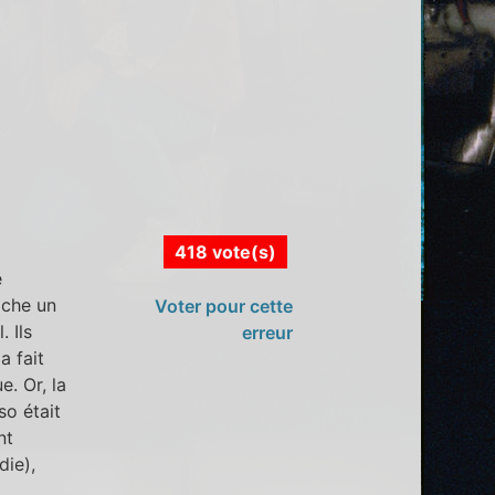
418 vote(s)
e
ache un
Voter pour cette
. Ils
erreur
a fait
e. Or, la
so était
nt
die),