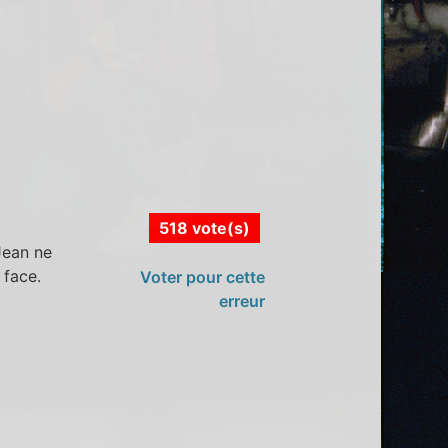
518 vote(s)
Jean ne
 face.
Voter pour cette
erreur