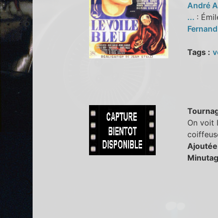
André 
...
: Émil
Fernand
Tags :
v
Tourna
On voit 
coiffeus
Ajoutée
Minutag