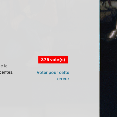
375 vote(s)
e la
centes.
Voter pour cette
erreur