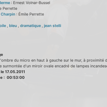
Alerme
: Ernest Volnar-Bussel
e Perrette
 Charpin
: Émile Perrette
oile
,
bleu
,
dramatique
,
jean stelli
ge
l'ombre du micro en haut à gauche sur le mur, à proximité d
e surmontée d'un miroir ovale encadré de lampes incandes
 le 17.05.2011
e : 00:53:00