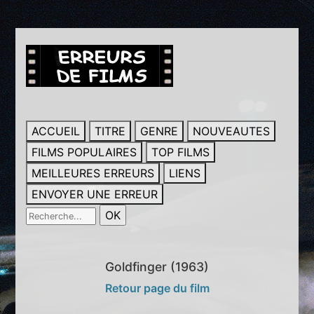
ACCUEIL
TITRE
GENRE
NOUVEAUTES
FILMS POPULAIRES
TOP FILMS
MEILLEURES ERREURS
LIENS
ENVOYER UNE ERREUR
Goldfinger (1963)
Retour page du film