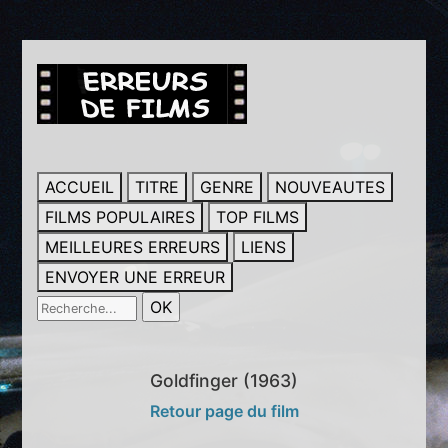
ACCUEIL
TITRE
GENRE
NOUVEAUTES
FILMS POPULAIRES
TOP FILMS
MEILLEURES ERREURS
LIENS
ENVOYER UNE ERREUR
Goldfinger (1963)
Retour page du film