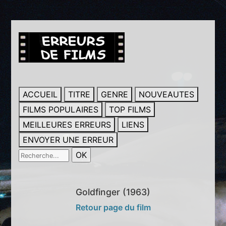
ACCUEIL
TITRE
GENRE
NOUVEAUTES
FILMS POPULAIRES
TOP FILMS
MEILLEURES ERREURS
LIENS
ENVOYER UNE ERREUR
Goldfinger (1963)
Retour page du film