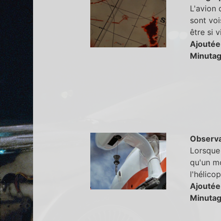
L'avion
sont voi
être si 
Ajoutée
Minutag
Observa
Lorsque 
qu'un mo
l'hélico
Ajoutée
Minutag