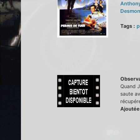
Anthon
Desmon
Tags :
p
Observa
Quand Ja
saute av
récupére
Ajoutée