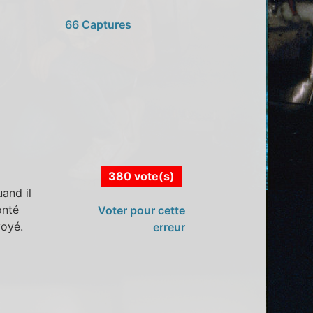
66 Captures
380 vote(s)
and il
onté
Voter pour cette
voyé.
erreur