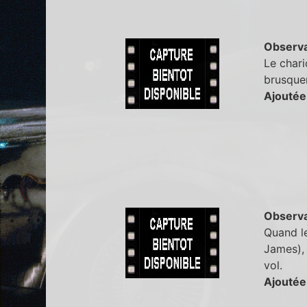
Observa
Le chari
brusque
Ajoutée
Observa
Quand le
James), 
vol.
Ajoutée