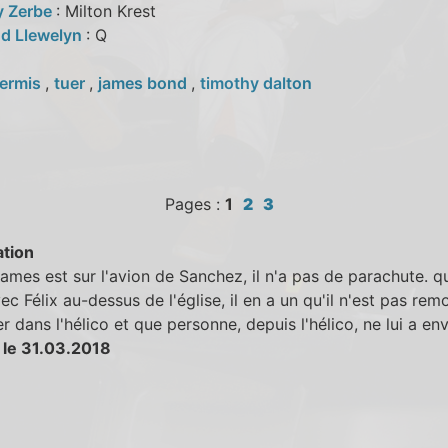
y Zerbe
: Milton Krest
d Llewelyn
: Q
ermis
,
tuer
,
james bond
,
timothy dalton
Pages :
1
2
3
tion
mes est sur l'avion de Sanchez, il n'a pas de parachute. qu
ec Félix au-dessus de l'église, il en a un qu'il n'est pas rem
r dans l'hélico et que personne, depuis l'hélico, ne lui a en
 le 31.03.2018