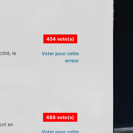
454 vote(s)
côté, le
Voter pour cette
erreur
488 vote(s)
ont en
t
Voter pour cette