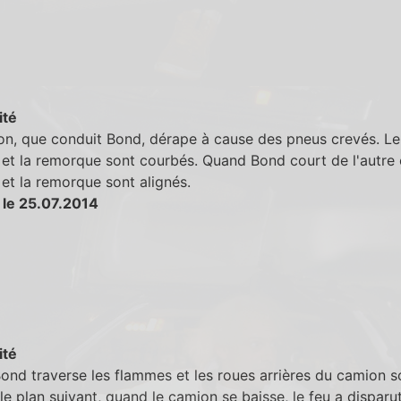
ité
on, que conduit Bond, dérape à cause des pneus crevés. Le
 et la remorque sont courbés. Quand Bond court de l'autre 
 et la remorque sont alignés.
 le 25.07.2014
ité
nd traverse les flammes et les roues arrières du camion s
 le plan suivant, quand le camion se baisse, le feu a disparu