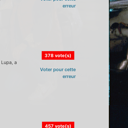
erreur
378 vote(s)
 Lupa, a
Voter pour cette
erreur
457 vote(s)