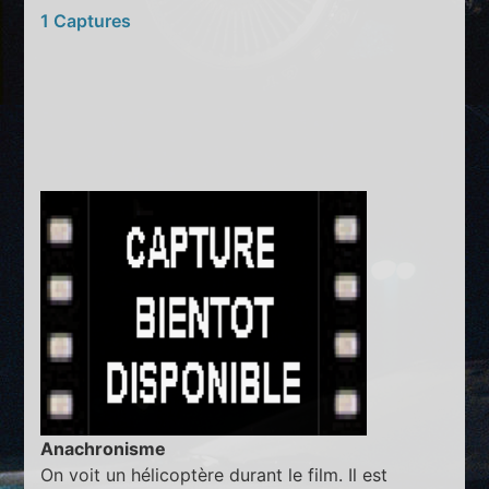
1 Captures
Anachronisme
On voit un hélicoptère durant le film. Il est