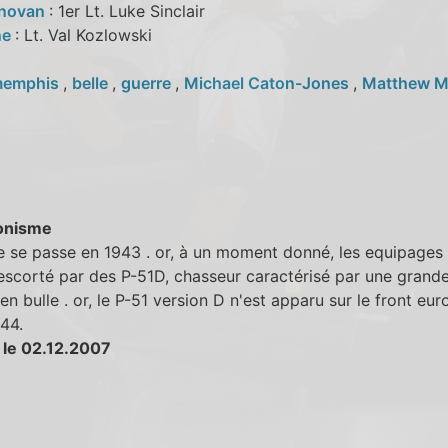
onovan
: 1er Lt. Luke Sinclair
ne
: Lt. Val Kozlowski
emphis
,
belle
,
guerre
,
Michael Caton-Jones
,
Matthew M
onisme
re se passe en 1943 . or, à un moment donné, les equipages
escorté par des P-51D, chasseur caractérisé par une grand
 en bulle . or, le P-51 version D n'est apparu sur le front eu
44.
 le 02.12.2007