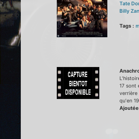
Tate D
Billy Za
Tags :
m
Anachr
L'histoi
17 sont 
verrière
qu'en 19
Ajoutée