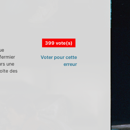
399 vote(s)
ue
fermier
Voter pour cette
urs une
erreur
olte des