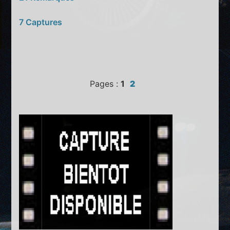
7 Captures
Pages :
1
2