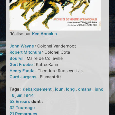
Réalisé par
Ken Annakin
John Wayne
: Colonel Vandernoot
Robert Mitchum
: Colonel Cota
Bourvil
: Maire de Colleville
Gert Froebe
: KaffeeKahn
Henry Fonda
: Theodore Roosevelt Jr.
Curd Jurgens
: Blumentritt
Tags :
debarquement
,
jour
,
long
,
omaha
,
juno
,
6 juin 1944
53 Erreurs
dont :
32 Tournage
21 Remarques