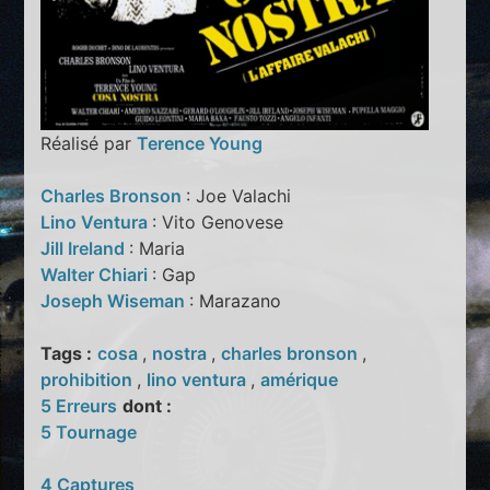
Réalisé par
Terence Young
Charles Bronson
: Joe Valachi
Lino Ventura
: Vito Genovese
Jill Ireland
: Maria
Walter Chiari
: Gap
Joseph Wiseman
: Marazano
Tags :
cosa
,
nostra
,
charles bronson
,
prohibition
,
lino ventura
,
amérique
5 Erreurs
dont :
5 Tournage
4 Captures