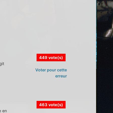
449 vote(s)
git
Voter pour cette
erreur
463 vote(s)
e en