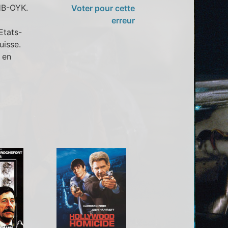
HB-OYK.
Voter pour cette
erreur
Etats-
uisse.
 en