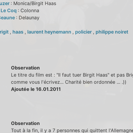
euzer
: Monica/Birgit Haas
 Le Coq
: Colonna
Beaune
: Delaunay
rigit
,
haas
,
laurent heynemann
,
policier
,
philippe noiret
Observation
Le titre du film est : "Il faut tuer Birgit Haas" et pas Bri
comme vous l'écrivez... Charité bien ordonnée ... .))
Ajoutée le 16.01.2011
Observation
Tout à la fin, il y a 7 personnes qui quittent l'Allemagn