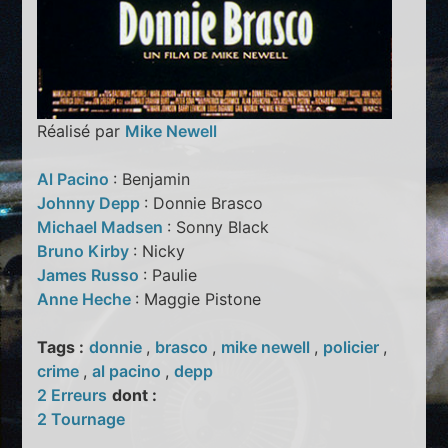
Réalisé par
Mike Newell
Al Pacino
: Benjamin
Johnny Depp
: Donnie Brasco
Michael Madsen
: Sonny Black
Bruno Kirby
: Nicky
James Russo
: Paulie
Anne Heche
: Maggie Pistone
Tags :
donnie
,
brasco
,
mike newell
,
policier
,
crime
,
al pacino
,
depp
2 Erreurs
dont :
2 Tournage