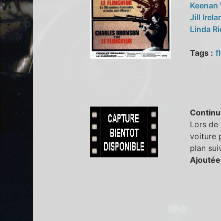
Keenan
Jill Irel
Linda R
Tags :
f
Continu
Lors de 
voiture 
plan sui
Ajoutée