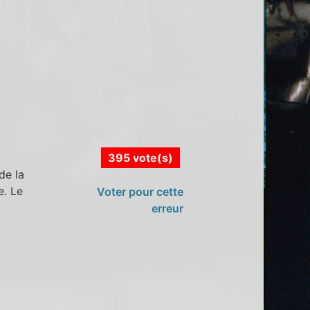
395 vote(s)
de la
e. Le
Voter pour cette
erreur