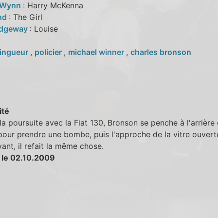
 Wynn
: Harry McKenna
and
: The Girl
idgeway
: Louise
lingueur
,
policier
,
michael winner
,
charles bronson
ité
la poursuite avec la Fiat 130, Bronson se penche à l'arrière 
pour prendre une bombe, puis l'approche de la vitre ouvert
vant, il refait la même chose.
 le 02.10.2009