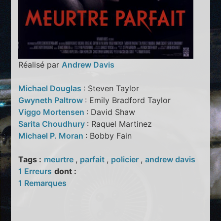
Réalisé par
Andrew Davis
Michael Douglas
: Steven Taylor
Gwyneth Paltrow
: Emily Bradford Taylor
Viggo Mortensen
: David Shaw
Sarita Choudhury
: Raquel Martinez
Michael P. Moran
: Bobby Fain
Tags :
meurtre
,
parfait
,
policier
,
andrew davis
1 Erreurs
dont :
1 Remarques