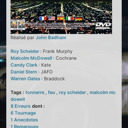
Réalisé par
John Badham
Roy Scheider
: Frank Murphy
Malcolm McDowell
: Cochrane
Candy Clark
: Kate
Daniel Stern
: JAFO
Warren Oates
: Braddock
Tags :
tonnerre
,
feu
,
roy scheider
,
malcolm mc
dowell
8 Erreurs
dont :
6 Tournage
1 Anecdotes
1 Remarques