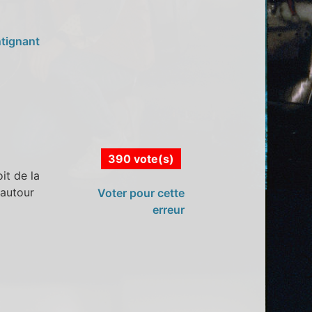
ntignant
390 vote(s)
it de la
 autour
Voter pour cette
erreur