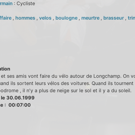
ermain
: Cycliste
ffaire
,
hommes
,
velos
,
boulogne
,
meurtre
,
brasseur
,
tri
tion
 et ses amis vont faire du vélo autour de Longchamp. On vo
and ils sortent leurs vélos des voitures. Quand ils tournent
odrome , il n'y a plus de neige sur le sol et il y a du soleil.
 le 30.06.1999
e : 00:07:00