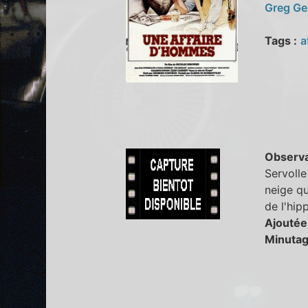
Greg G
Tags :
a
Observa
Servolle
neige qu
de l'hipp
Ajoutée
Minutag