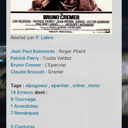
Réalisé par
P. Labro
Jean Paul Belmondo
: Roger Pilard
Patrick Fierry
: Costa Valdez
Bruno Cremer
: L'Epervier
Claude Brosset
: Granier
Tags :
alpagueur
,
epervier
,
crime
,
moto
14 Erreurs
dont :
6 Tournage
1 Anecdotes
7 Remarques
5 Captures