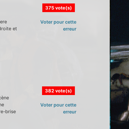
375 vote(s)
iere
Voter pour cette
droite et
erreur
382 vote(s)
scène
ne
Voter pour cette
re-brise
erreur