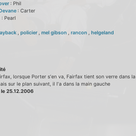
over
: Phil
 Devane
: Carter
u
: Pearl
ayback
,
policier
,
mel gibson
,
rancon
,
helgeland
ité
rfax, lorsque Porter s'en va, Fairfax tient son verre dans l
ais sur le plan suivant, il l'a dans la main gauche
 le 25.12.2006