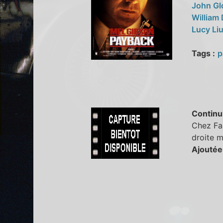
John Gl
William
Lucy Li
Tags :
p
Continu
Chez Fai
droite m
Ajoutée