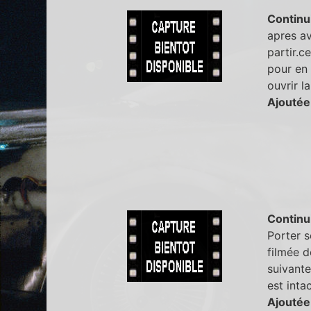
Continu
apres av
partir.c
pour en f
ouvrir l
Ajoutée
Continu
Porter s
filmée d
suivante
est intac
Ajoutée