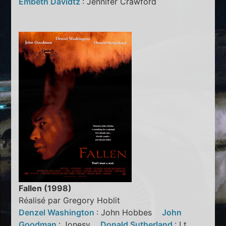
Embeth Davidtz
: Jennifer Crawford
Fallen (1998)
Réalisé par Gregory Hoblit
Denzel Washington
: John Hobbes
John
Goodman
: Jonesy
Donald Sutherland
: Lt.