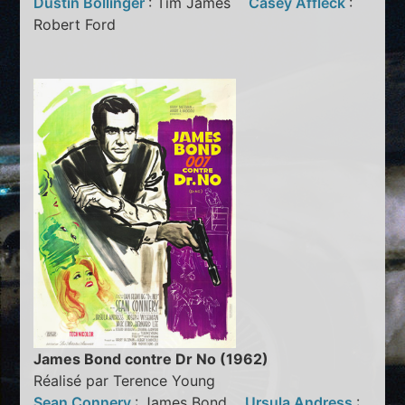
Dustin Bollinger
: Tim James
Casey Affleck
:
Robert Ford
James Bond contre Dr No (1962)
Réalisé par Terence Young
Sean Connery
: James Bond
Ursula Andress
: