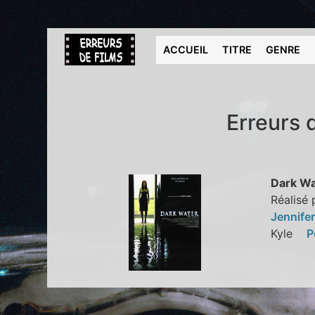
ACCUEIL
TITRE
GENRE
Erreurs 
Dark Wa
Réalisé 
Jennife
Kyle
P