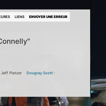
EURES
LIENS
ENVOYER UNE ERREUR
Connelly"
: Jeff Platzer
Dougray Scott
: